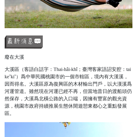
廢在大溪
大溪區（客語白話字：Thai-hâi-khî；臺灣客家語詔安腔：tai
keˇkiˇ）爲中華民國桃園市的一個市轄區，境內有大漢溪，
因而得名。大溪區原為復興區的木材輸出門戶，以大漢溪爲
河運管道。雖然現在河運已經不再，但當地昔日的渡船頭仍
然保存，大溪爲北橫公路的入口端，因擁有豐富的觀光資
源，桃園市政府持續推展生態休閒遊憩東都心之重點發展
區。